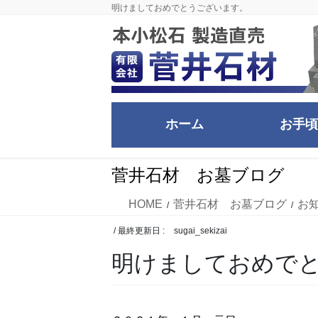
コ
ナ
明けましておめでとうございます。
ン
ビ
テ
ゲ
ン
ー
ツ
シ
に
ョ
移
ン
ホーム
お手頃
動
に
移
動
菅井石材 お墓ブログ
HOME
菅井石材 お墓ブログ
お
/ 最終更新日 :
sugai_sekizai
明けましておめで