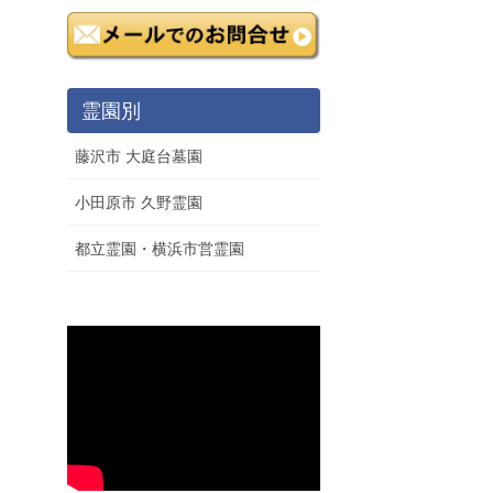
霊園別
藤沢市 大庭台墓園
小田原市 久野霊園
都立霊園・横浜市営霊園