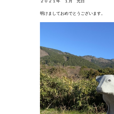
２０
２１
年 １
月 元日
明けましておめでとうございます。