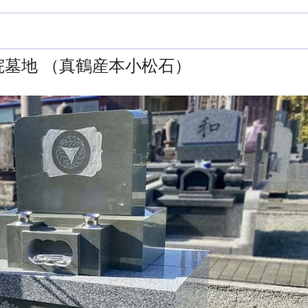
墓地 （真鶴産本小松石）