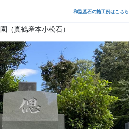
和型墓石の施工例はこちら
霊園（真鶴産本小松石）