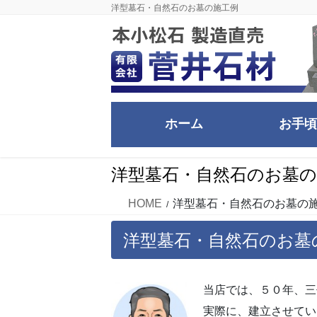
コ
ナ
洋型墓石・自然石のお墓の施工例
ン
ビ
テ
ゲ
ン
ー
ツ
シ
に
ョ
移
ン
ホーム
お手頃
動
に
移
動
洋型墓石・自然石のお墓の
HOME
洋型墓石・自然石のお墓の
洋型墓石・自然石のお墓
当店では、５０年、三
実際に、建立させてい