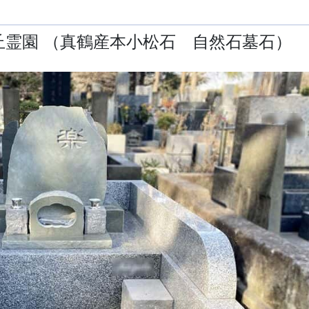
丘霊園 （真鶴産本小松石 自然石墓石）