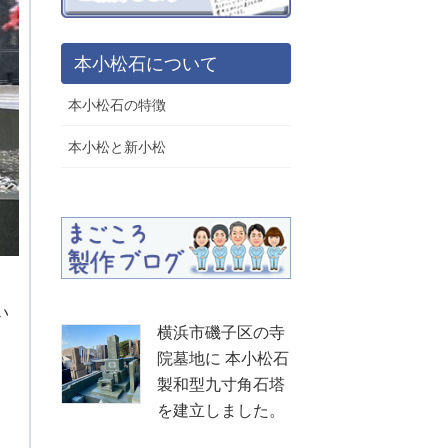
本小松石について
本小松石の特徴
本小松と新小松
い
横浜市磯子区の寺
、
院墓地に 本小松石
製和型九寸角石塔
を建立しました。