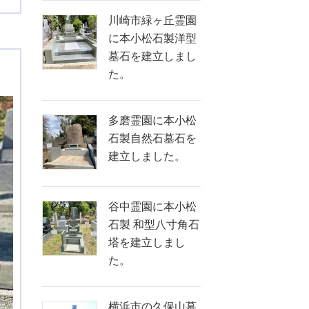
川崎市緑ヶ丘霊園
に本小松石製洋型
墓石を建立しまし
た。
多磨霊園に本小松
石製自然石墓石を
建立しました。
谷中霊園に本小松
石製 和型八寸角石
塔を建立しまし
た。
横浜市の久保山墓